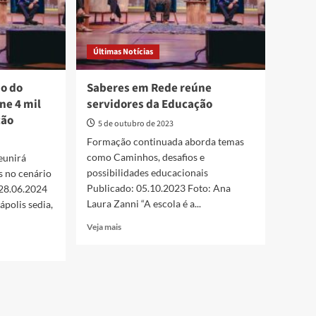
Últimas Notícias
ão do
Saberes em Rede reúne
ne 4 mil
servidores da Educação
ção
5 de outubro de 2023
Formação continuada aborda temas
como Caminhos, desafios e
eunirá
possibilidades educacionais
s no cenário
Publicado: 05.10.2023 Foto: Ana
 28.06.2024
Laura Zanni “A escola é a...
polis sedia,
Read
Veja mais
more
about
Saberes
em
Rede
reúne