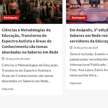
Destaques
Destaques
Ciências e Metodologias da
Em Anápolis, 5ª ediç
Educação, Transtorno do
Saberes em Rede reú
Espectro Autista e Áreas do
servidores da Educa
Conhecimento são temas
28 de junho de 2024
abordados no Saberes em Rede
Tema é inclusão. Evento r
29 de junho de 2024
palestrantes reconhecido
internacional Publicado:
Ciências e Metodologias da Educação,
Foto: Ana Laura Zanni Aná
Transtorno do Espectro Autista e
nesta quinta-feira...
Áreas do Conhecimento são temas
abordados no Saberes em Rede...
Read
Veja mais
more
Read
Veja mais
about
more
Em
about
Anápolis,
Ciências
5ª
e