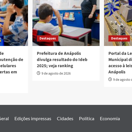
Destaques
Destaques
de
Prefeitura de Anápolis
Portal da L
nutenção de
divulga resultado do Ideb
Municipal d
elulares
2025; veja ranking
acesso à lei
bertas em
Anápolis
9 de agosto de 2026
9 de agosto 
eral
Edições impressas
Cidades
Política
Economia