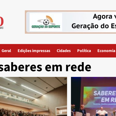
Geral
Edições impressas
Cidades
Política
Economia
saberes em rede