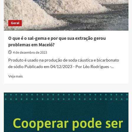
Geral
O que é o sal-gema e por que sua extração gerou
problemas em Maceió?
4 de dezembro de 2023
Produto é usado na produção de soda cáustica e bicarbonato
de sódio Publicado em 04/12/2023 - Por Léo Rodrigues -...
Read
Veja mais
more
about
O
que
é
o
sal-
gema
e
por