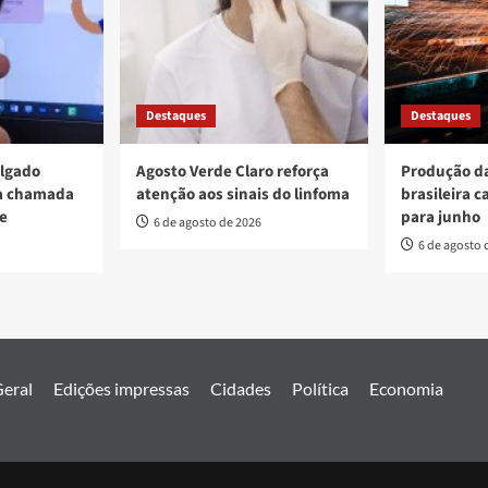
Destaques
Destaques
ulgado
Agosto Verde Claro reforça
Produção da
va chamada
atenção aos sinais do linfoma
brasileira c
re
para junho
6 de agosto de 2026
6 de agosto 
eral
Edições impressas
Cidades
Política
Economia