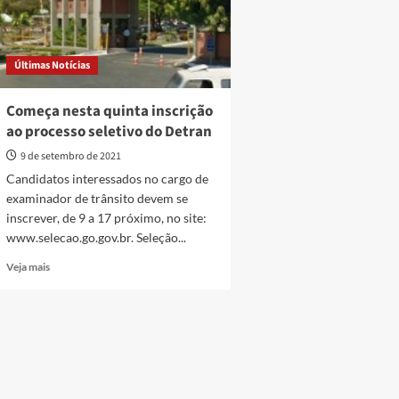
Últimas Notícias
Começa nesta quinta inscrição
ao processo seletivo do Detran
9 de setembro de 2021
Candidatos interessados no cargo de
examinador de trânsito devem se
inscrever, de 9 a 17 próximo, no site:
www.selecao.go.gov.br. Seleção...
Read
Veja mais
more
about
Começa
nesta
quinta
inscrição
ao