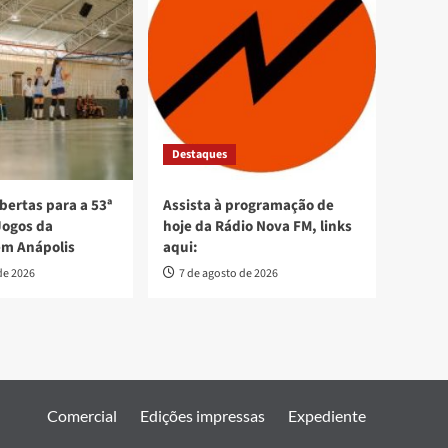
Destaques
bertas para a 53ª
Assista à programação de
Jogos da
hoje da Rádio Nova FM, links
em Anápolis
aqui:
de 2026
7 de agosto de 2026
Comercial
Edições impressas
Expediente