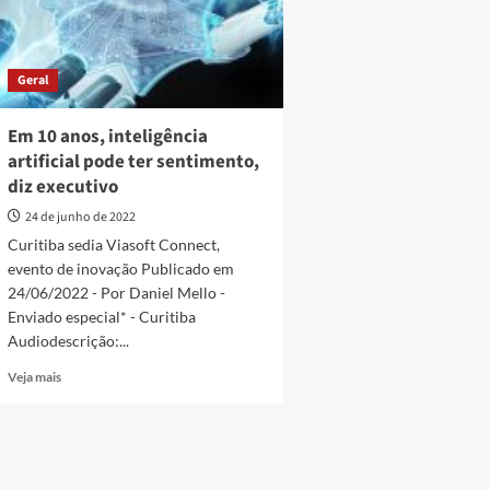
Geral
Em 10 anos, inteligência
artificial pode ter sentimento,
diz executivo
24 de junho de 2022
Curitiba sedia Viasoft Connect,
evento de inovação Publicado em
24/06/2022 - Por Daniel Mello -
Enviado especial* - Curitiba
Audiodescrição:...
Read
Veja mais
more
about
Em
10
anos,