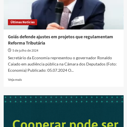
Últimas Notícias
Goiás defende ajustes em projetos que regulamentam
Reforma Tributária
5 de julho de 2024
Secretário da Economia representou o governador Ronaldo
Caiado em audiência pública na Câmara dos Deputados (Foto:
Economia) Publicado: 05.07.2024 O...
Read
Veja mais
more
about
Goiás
defende
ajustes
em
projetos
que