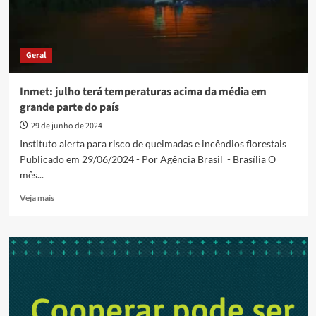
Geral
Inmet: julho terá temperaturas acima da média em
grande parte do país
29 de junho de 2024
Instituto alerta para risco de queimadas e incêndios florestais
Publicado em 29/06/2024 - Por Agência Brasil - Brasília O
mês...
Read
Veja mais
more
about
Inmet:
julho
terá
temperaturas
acima
da