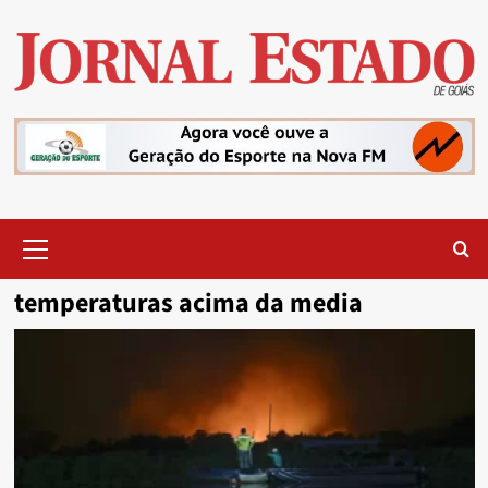
Skip
to
content
Primary
Menu
temperaturas acima da media