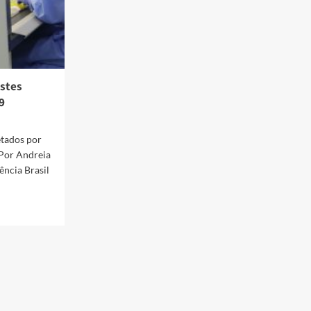
estes
9
etados por
 Por Andreia
ência Brasil