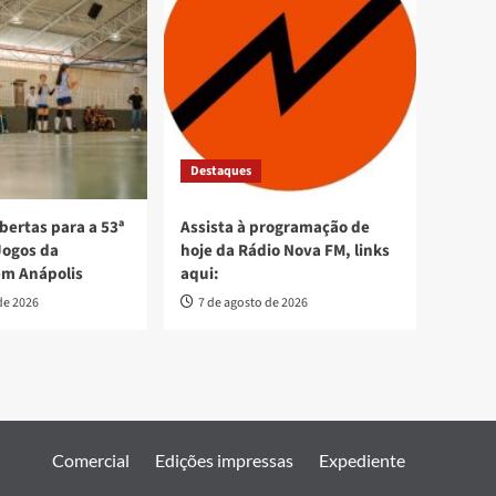
Destaques
bertas para a 53ª
Assista à programação de
Jogos da
hoje da Rádio Nova FM, links
em Anápolis
aqui:
de 2026
7 de agosto de 2026
Comercial
Edições impressas
Expediente