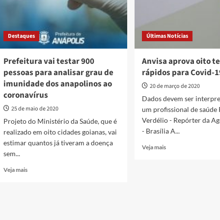
Destaques
Últimas Notícias
Prefeitura vai testar 900
Anvisa aprova oito t
pessoas para analisar grau de
rápidos para Covid-1
imunidade dos anapolinos ao
20 de março de 2020
coronavírus
Dados devem ser interpr
25 de maio de 2020
um profissional de saúde
Verdélio - Repórter da Ag
Projeto do Ministério da Saúde, que é
- Brasília A...
realizado em oito cidades goianas, vai
estimar quantos já tiveram a doença
Read
Veja mais
sem...
more
about
Read
Veja mais
Anvisa
more
aprova
about
oito
Prefeitura
testes
vai
rápidos
testar