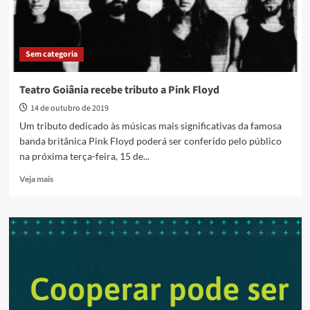
Sem categoria
Teatro Goiânia recebe tributo a Pink Floyd
14 de outubro de 2019
Um tributo dedicado às músicas mais significativas da famosa
banda britânica Pink Floyd poderá ser conferido pelo público
na próxima terça-feira, 15 de...
Read
Veja mais
more
about
Teatro
Goiânia
recebe
tributo
a
Pink
Floyd