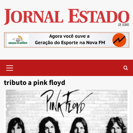
Skip
to
content
Primary
Menu
tributo a pink floyd