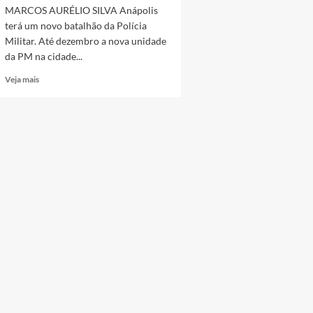
MARCOS AURÉLIO SILVA Anápolis
terá um novo batalhão da Polícia
Militar. Até dezembro a nova unidade
da PM na cidade...
Read
Veja mais
more
about
Polícia
Militar
anuncia
que
Anápolis
terá
um
novo
batalhão