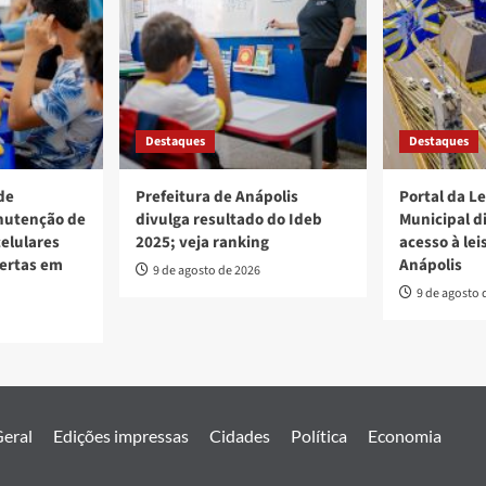
Destaques
Destaques
de
Prefeitura de Anápolis
Portal da L
nutenção de
divulga resultado do Ideb
Municipal d
elulares
2025; veja ranking
acesso à lei
bertas em
Anápolis
9 de agosto de 2026
9 de agosto 
eral
Edições impressas
Cidades
Política
Economia