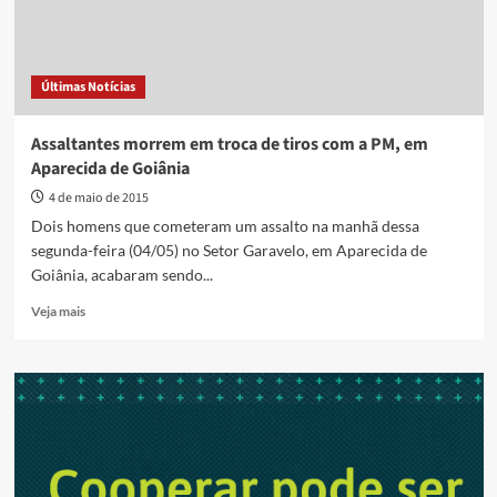
Últimas Notícias
Assaltantes morrem em troca de tiros com a PM, em
Aparecida de Goiânia
4 de maio de 2015
Dois homens que cometeram um assalto na manhã dessa
segunda-feira (04/05) no Setor Garavelo, em Aparecida de
Goiânia, acabaram sendo...
Read
Veja mais
more
about
Assaltantes
morrem
em
troca
de
tiros