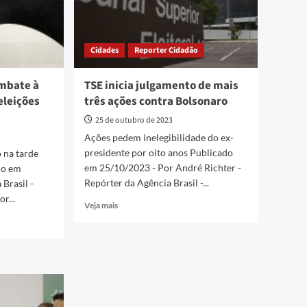
Cidades
Reporter Cidadão
ombate à
TSE inicia julgamento de mais
eleições
três ações contra Bolsonaro
25 de outubro de 2023
Ações pedem inelegibilidade do ex-
presidente por oito anos Publicado
 na tarde
em 25/10/2023 - Por André Richter -
do em
Repórter da Agência Brasil -...
Brasil -
r...
Read
Veja mais
more
about
TSE
inicia
julgamento
de
mais