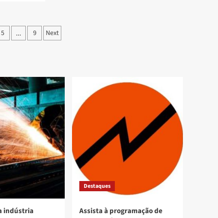
5
9
Next
…
Destaques
 indústria
Assista à programação de