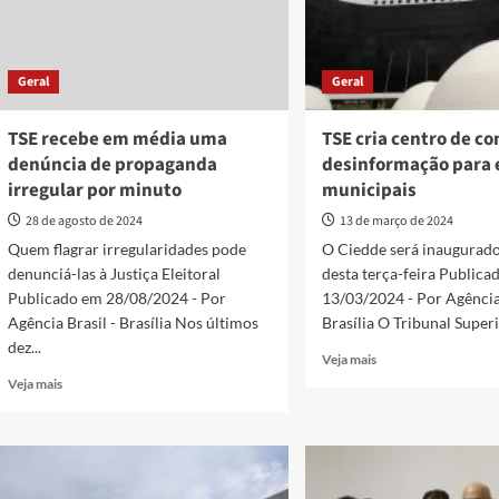
Geral
Geral
TSE recebe em média uma
TSE cria centro de c
denúncia de propaganda
desinformação para 
irregular por minuto
municipais
28 de agosto de 2024
13 de março de 2024
Quem flagrar irregularidades pode
O Ciedde será inaugurado
denunciá-las à Justiça Eleitoral
desta terça-feira Publica
Publicado em 28/08/2024 - Por
13/03/2024 - Por Agência 
Agência Brasil - Brasília Nos últimos
Brasília O Tribunal Superio
dez...
Read
Veja mais
more
Read
Veja mais
about
more
TSE
about
cria
TSE
centro
recebe
de
em