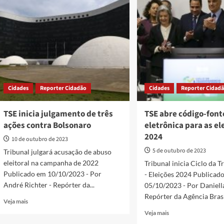
combate
média
à
uma
desinformação
denúncia
para
de
eleições
propaganda
municipais
irregular
por
minuto
Cidades
Reporter Cidadão
Cidades
Reporter Cidad
TSE inicia julgamento de três
TSE abre código-font
ações contra Bolsonaro
eletrônica para as el
2024
10 de outubro de 2023
5 de outubro de 2023
Tribunal julgará acusação de abuso
eleitoral na campanha de 2022
Tribunal inicia Ciclo da 
Publicado em 10/10/2023 - Por
- Eleições 2024 Publicad
André Richter - Repórter da...
05/10/2023 - Por Daniell
Repórter da Agência Brasil
Read
Veja mais
more
Read
Veja mais
about
more