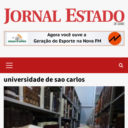
Skip
to
content
Primary
Menu
universidade de sao carlos