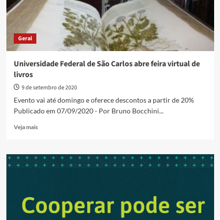
Geral
Universidade Federal de São Carlos abre feira virtual de
livros
9 de setembro de 2020
Evento vai até domingo e oferece descontos a partir de 20%
Publicado em 07/09/2020 - Por Bruno Bocchini...
Read
Veja mais
more
about
Universidade
Federal
de
São
Carlos
abre
feira
virtual