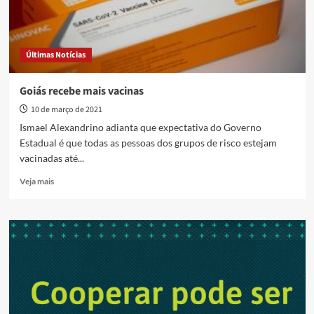
Últimas Notícias
Goiás recebe mais vacinas
10 de março de 2021
Ismael Alexandrino adianta que expectativa do Governo
Estadual é que todas as pessoas dos grupos de risco estejam
vacinadas até...
Read
Veja mais
more
about
Goiás
recebe
mais
vacinas