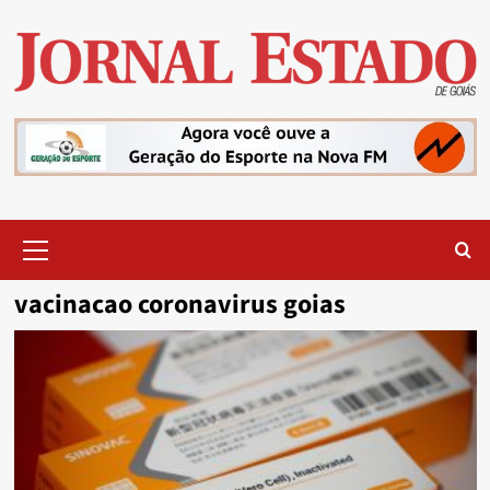
Skip
to
content
Primary
Menu
vacinacao coronavirus goias