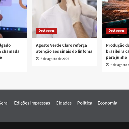
Destaques
Destaques
ulgado
Agosto Verde Claro reforça
Produção da
va chamada
atenção aos sinais do linfoma
brasileira c
re
para junho
6 de agosto de 2026
6 de agosto 
eral
Edições impressas
Cidades
Política
Economia