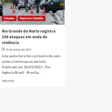
Cidades
Reporter Cidadão
Rio Grande do Norte registra
298 ataques em onda de
violência
26 de março de 2023
Esta sexta-feira foi o primeiro dia sem
ações criminosas no período
Publicado em 26/03/2023 - Por
Agência Brasil - Brasília...
Read
Veja mais
more
about
Rio
Grande
do
Norte