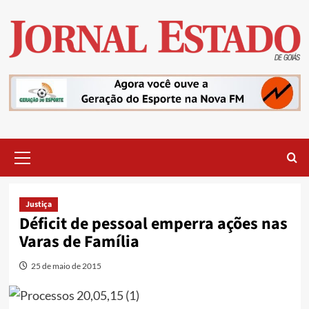
Skip
to
content
Primary
Menu
Justiça
Déficit de pessoal emperra ações nas
Varas de Família
25 de maio de 2015