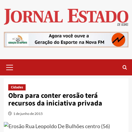
Skip
to
content
Primary
Menu
Cidades
Obra para conter erosão terá
recursos da iniciativa privada
1 de junho de 2015