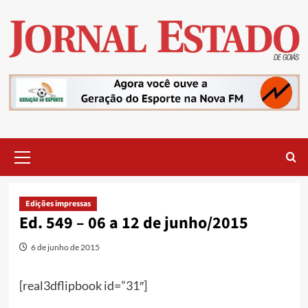
Skip
to
content
Primary
Menu
Edições impressas
Ed. 549 – 06 a 12 de junho/2015
6 de junho de 2015
[real3dflipbook id=”31″]