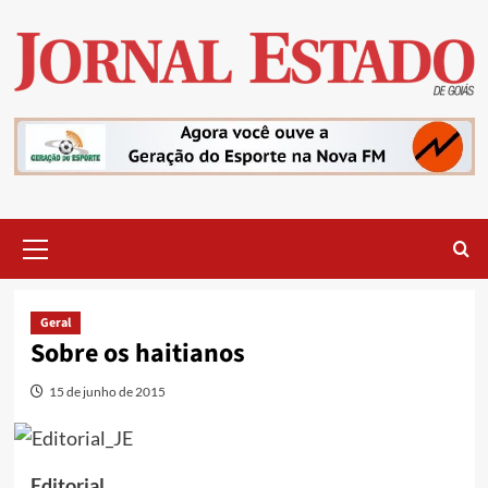
Skip
to
content
Primary
Menu
Geral
Sobre os haitianos
15 de junho de 2015
Editorial