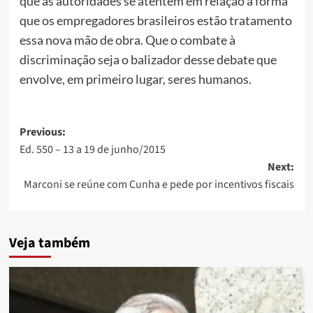
que as autoridades se atentem em relação à forma
que os empregadores brasileiros estão tratamento
essa nova mão de obra. Que o combate à
discriminação seja o balizador desse debate que
envolve, em primeiro lugar, seres humanos.
Post
Previous:
Ed. 550 – 13 a 19 de junho/2015
navigation
Next:
Marconi se reúne com Cunha e pede por incentivos fiscais
Veja também