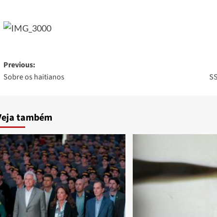
Post
Previous:
Sobre os haitianos
SS
navigation
Veja também