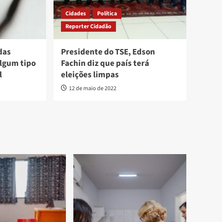
Cidades
Política
Reporter Cidadão
das
Presidente do TSE, Edson
lgum tipo
Fachin diz que país terá
l
eleições limpas
12 de maio de 2022