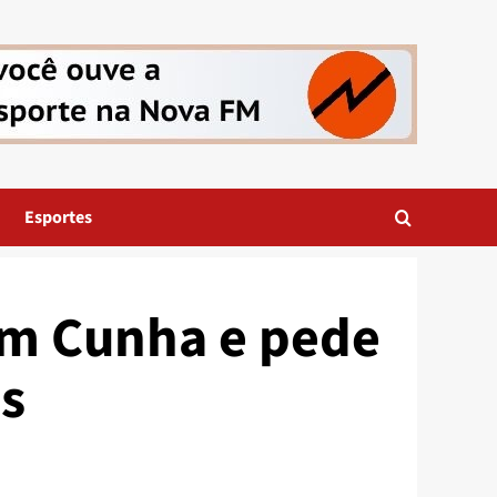
Esportes
om Cunha e pede
is