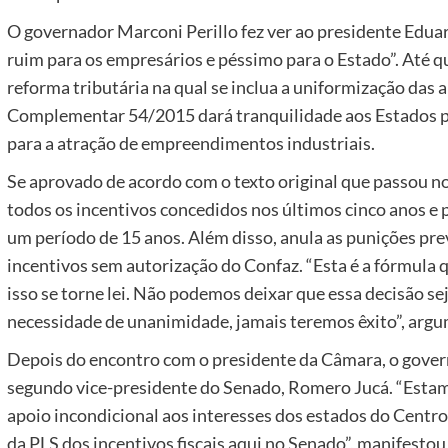
O governador Marconi Perillo fez ver ao presidente Eduard
ruim para os empresários e péssimo para o Estado”. Até 
reforma tributária na qual se inclua a uniformização das 
Complementar 54/2015 dará tranquilidade aos Estados par
para a atração de empreendimentos industriais.
Se aprovado de acordo com o texto original que passou no
todos os incentivos concedidos nos últimos cinco anos e
um período de 15 anos. Além disso, anula as punições pr
incentivos sem autorização do Confaz. “Esta é a fórmula
isso se torne lei. Não podemos deixar que essa decisão se
necessidade de unanimidade, jamais teremos êxito”, arg
Depois do encontro com o presidente da Câmara, o governa
segundo vice-presidente do Senado, Romero Jucá. “Estam
apoio incondicional aos interesses dos estados do Centr
da PLS dos incentivos fiscais aqui no Senado”, manifesto