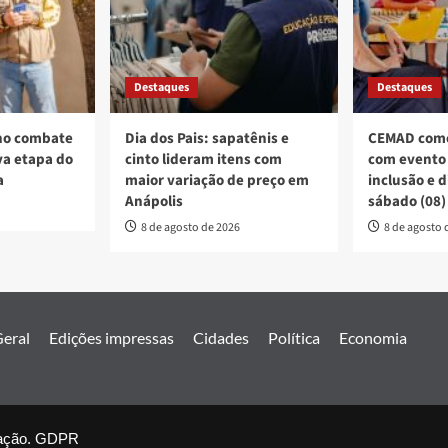
Destaques
Destaques
no combate
Dia dos Pais: sapatênis e
CEMAD come
a etapa do
cinto lideram itens com
com evento 
a
maior variação de preço em
inclusão e 
Anápolis
sábado (08)
8 de agosto de 2026
8 de agosto 
eral
Edições impressas
Cidades
Política
Economia
nal Estado de Goiás. Todos os direitos reservados.
|
covernews
by 
ação.
GDPR