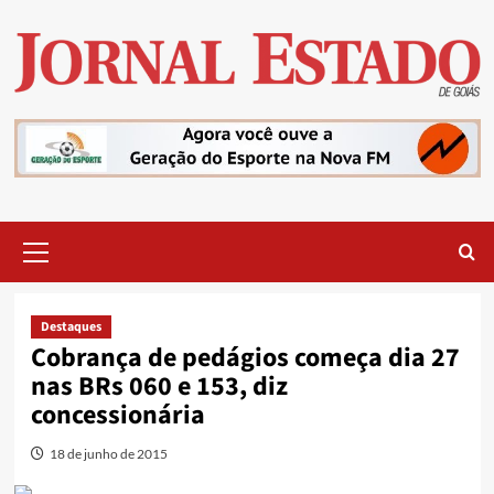
Skip
to
content
Primary
Menu
Destaques
Cobrança de pedágios começa dia 27
nas BRs 060 e 153, diz
concessionária
18 de junho de 2015