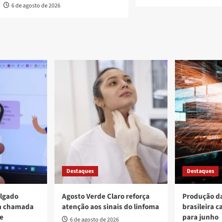
6 de agosto de 2026
Destaques
Destaques
ulgado
Agosto Verde Claro reforça
Produção da
va chamada
atenção aos sinais do linfoma
brasileira c
re
para junho
6 de agosto de 2026