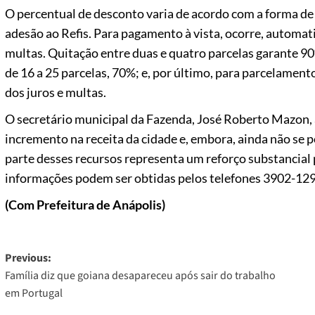
O percentual de desconto varia de acordo com a forma de
adesão ao Refis. Para pagamento à vista, ocorre, automat
multas. Quitação entre duas e quatro parcelas garante 90
de 16 a 25 parcelas, 70%; e, por último, para parcelament
dos juros e multas.
O secretário municipal da Fazenda, José Roberto Mazon,
incremento na receita da cidade e, embora, ainda não se 
parte desses recursos representa um reforço substancial
informações podem ser obtidas pelos telefones 3902-129
(Com Prefeitura de Anápolis)
Post
Previous:
Família diz que goiana desapareceu após sair do trabalho
navigation
em Portugal