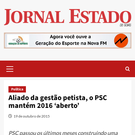
Skip
to
content
Primary
Menu
Política
Aliado da gestão petista, o PSC
mantém 2016 ‘aberto’
19 de outubro de 2015
PSC passou os últimos meses construindo uma