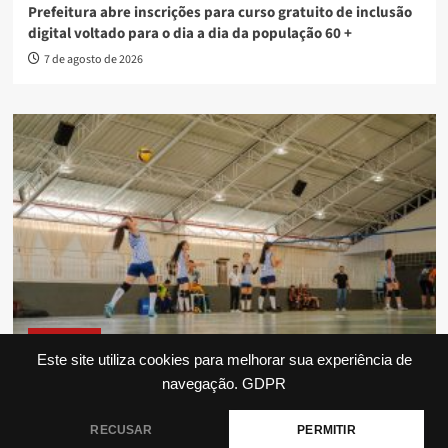
Prefeitura abre inscrições para curso gratuito de inclusão
digital voltado para o dia a dia da população 60 +
7 de agosto de 2026
Destaques
Este site utiliza cookies para melhorar sua experiência de
navegação.
GDPR
Inscrições abertas para a 53ª edição dos Jogos da
Primavera em Anápolis
RECUSAR
PERMITIR
7 de agosto de 2026