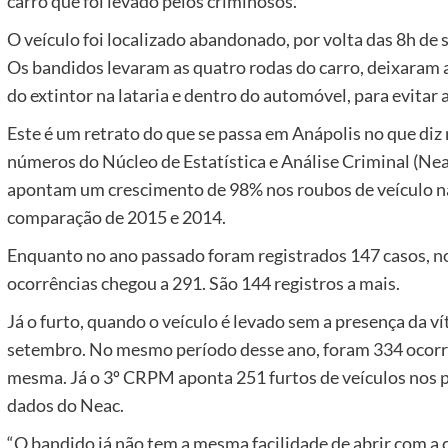
carro que foi levado pelos criminosos.
O veículo foi localizado abandonado, por volta das 8h de s
Os bandidos levaram as quatro rodas do carro, deixaram 
do extintor na lataria e dentro do automóvel, para evitar a
Este é um retrato do que se passa em Anápolis no que diz
números do Núcleo de Estatística e Análise Criminal (Neac
apontam um crescimento de 98% nos roubos de veículo na 
comparação de 2015 e 2014.
Enquanto no ano passado foram registrados 147 casos, n
ocorrências chegou a 291. São 144 registros a mais.
Já o furto, quando o veículo é levado sem a presença da v
setembro. No mesmo período desse ano, foram 334 ocorrên
mesma. Já o 3º CRPM aponta 251 furtos de veículos nos 
dados do Neac.
“O bandido já não tem a mesma facilidade de abrir com a 