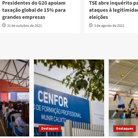
Presidentes do G20 apoiam
TSE abre inquérito p
taxação global de 15% para
ataques à legitimida
grandes empresas
eleições
31 de outubro de 2021
3 de agosto de 2021
Destaques
Destaques