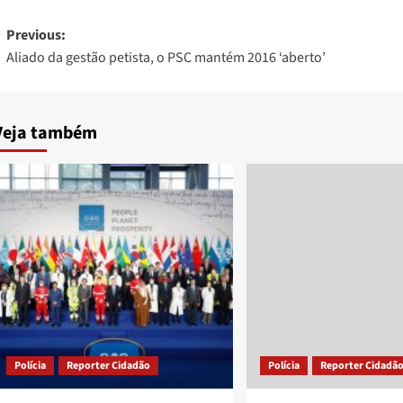
Post
Previous:
Aliado da gestão petista, o PSC mantém 2016 ‘aberto’
navigation
Veja também
Polícia
Reporter Cidadão
Polícia
Reporter Cidadã