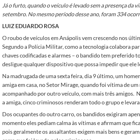
Já o furto, quando o veículo é levado sem a presença da v
setembro. No mesmo período desse ano, foram 334 ocorr
LUIZ EDUARDO ROSA
O roubo de veículos em Anápolis vem crescendo nos últi
Segundo a Polícia Militar, como a tecnologia colabora p
chaves codificadas e alarmes – o bandido tem preferido t
desligue qualquer dispositivo que possa impedir que ele 
Na madrugada de uma sexta feira, dia 9 último, um homem
amiga em casa, no Setor Mirage, quando foi vítima de um 
acompanhado por outro veículo, com mais três amigos. 
a amiga, cinco criminosos renderam todo o grupo e levara
Dos ocupantes do outro carro, os bandidos exigiram apenas
momento eles pediam calma às vítimas e afirmam que fic
pois geralmente os assaltantes exigem mais bens e geram 