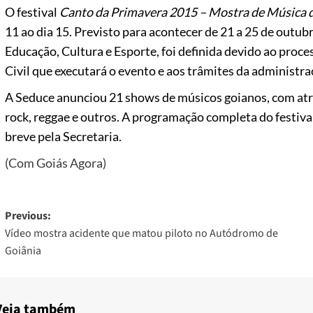
O festival
Canto da Primavera 2015 – Mostra de Música d
11 ao dia 15. Previsto para acontecer de 21 a 25 de outubr
Educação, Cultura e Esporte, foi definida devido ao proce
Civil que executará o evento e aos trâmites da administra
A Seduce anunciou 21 shows de músicos goianos, com atr
rock, reggae e outros. A programação completa do festival
breve pela Secretaria.
(Com Goiás Agora)
Post
Previous:
Vídeo mostra acidente que matou piloto no Autódromo de
navigation
Goiânia
Veja também