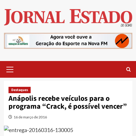
Skip
to
content
Primary
Menu
Destaques
Anápolis recebe veículos para o
programa “Crack, é possível vencer”
16 de março de 2016