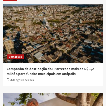
Últimas Notícias
Campanha de destinação do IR arrecada mais de R$ 1,2
milhão para fundos municipais em Anápolis
Anápolis avança no combate à dengue com nova etapa do
Método Wolbachia
Dia dos Pais: sapatênis e cinto lideram itens com maior
variação de preço em Anápolis
CEMAD comemora 30 anos com evento voltado à inclusão e