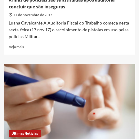
concluir que são inseguras
17 de novembro de 2017
Luana Cavalcante A Auditoria Fiscal do Trabalho começa nesta
sexta-feira (17.nov.17) o recolhimento de pistolas em uso pelas
polícias Militar...
Read
Veja mais
more
about
Armas
de
policiais
são
substituídas
após
auditoria
concluir
que
são
inseguras
Últimas Notícias