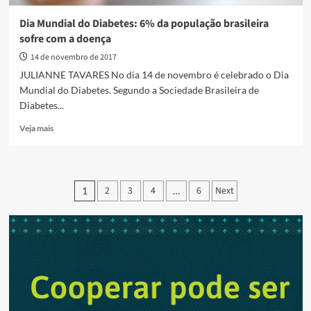
Dia Mundial do Diabetes: 6% da população brasileira
sofre com a doença
14 de novembro de 2017
JULIANNE TAVARES No dia 14 de novembro é celebrado o Dia
Mundial do Diabetes. Segundo a Sociedade Brasileira de
Diabetes...
Read
Veja mais
more
about
Dia
Mundial
Paginação
2
3
4
6
Next
1
…
do
de
Diabetes:
6%
posts
da
população
brasileira
sofre
com
a
doença