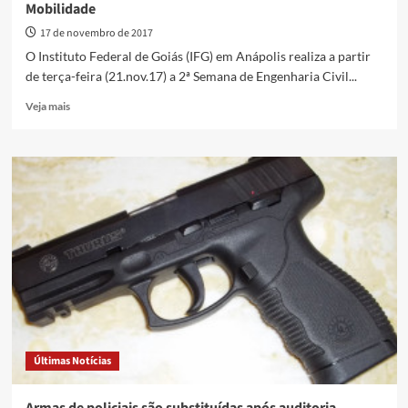
Mobilidade
17 de novembro de 2017
O Instituto Federal de Goiás (IFG) em Anápolis realiza a partir
de terça-feira (21.nov.17) a 2ª Semana de Engenharia Civil...
Read
Veja mais
more
about
IFG
de
Anápolis
realiza
2ª
Semana
de
Engenharia
Civil
da
Mobilidade
Últimas Notícias
Armas de policiais são substituídas após auditoria