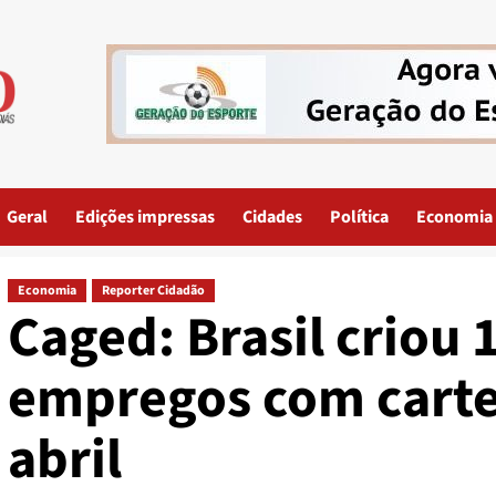
Geral
Edições impressas
Cidades
Política
Economia
Economia
Reporter Cidadão
Caged: Brasil criou 
empregos com carte
abril