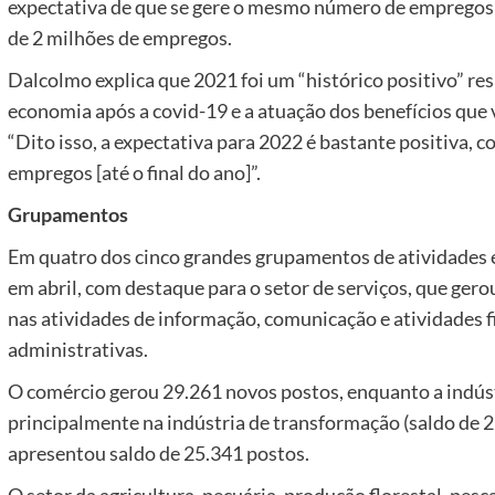
expectativa de que se gere o mesmo número de empregos
de 2 milhões de empregos.
Dalcolmo explica que 2021 foi um “histórico positivo” re
economia após a covid-19 e a atuação dos benefícios que
“Dito isso, a expectativa para 2022 é bastante positiva, c
empregos [até o final do ano]”.
Grupamentos
Em quatro dos cinco grandes grupamentos de atividades 
em abril, com destaque para o setor de serviços, que ger
nas atividades de informação, comunicação e atividades fin
administrativas.
O comércio gerou 29.261 novos postos, enquanto a indúst
principalmente na indústria de transformação (saldo de 2
apresentou saldo de 25.341 postos.
O setor da agricultura, pecuária, produção florestal, pe