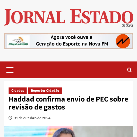
Skip
to
content
Primary
Menu
Cidades
Reporter Cidadão
Haddad confirma envio de PEC sobre
revisão de gastos
31 de outubro de 2024