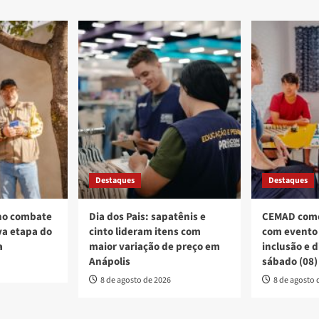
Destaques
Destaques
no combate
Dia dos Pais: sapatênis e
CEMAD come
a etapa do
cinto lideram itens com
com evento 
a
maior variação de preço em
inclusão e 
Anápolis
sábado (08)
8 de agosto de 2026
8 de agosto 