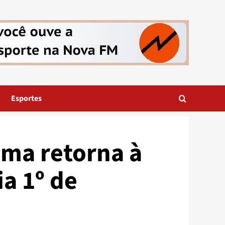
Esportes
ema retorna à
a 1º de