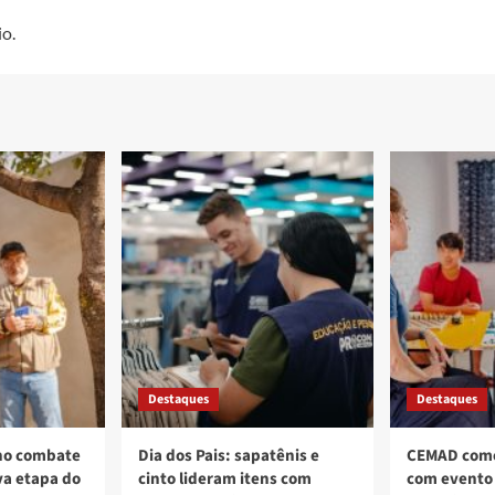
o.
Destaques
Destaques
no combate
Dia dos Pais: sapatênis e
CEMAD come
a etapa do
cinto lideram itens com
com evento 