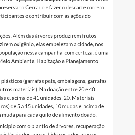
preservar o Cerrado e fazer o descarte correto
articipantes e contribuir com as ações do
ações. Além das árvores produzirem frutos,
irem oxigênio, elas embelezam a cidade, nos
 população nessa campanha, com certeza, é uma
de Meio Ambiente, Habitação e Planejamento
o plásticos (garrafas pets, embalagens, garrafas
outros materiais). Na doação entre 20 e 40
as e, acima de 41 unidades, 20. Materiais
utros) de 5 a 15 unidades, 10 mudas e, acima de
a muda para cada quilo de alimento doado.
icípio com o plantio de árvores, recuperação
icláveis dos cursos hídricos e dos aterros,