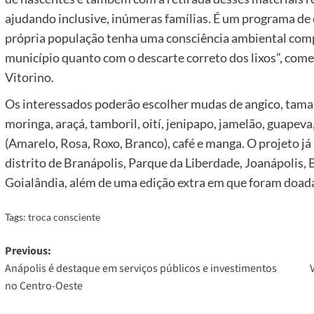
ajudando inclusive, inúmeras famílias. É um programa de
própria população tenha uma consciência ambiental comp
município quanto com o descarte correto dos lixos”, com
Vitorino.
Os interessados poderão escolher mudas de angico, tamari
moringa, araçá, tamboril, oití, jenipapo, jamelão, guapev
(Amarelo, Rosa, Roxo, Branco), café e manga. O projeto já
distrito de Branápolis, Parque da Liberdade, Joanápolis, B
Goialândia, além de uma edição extra em que foram doada
Tags:
troca consciente
Post
Previous:
Anápolis é destaque em serviços públicos e investimentos
navigation
no Centro-Oeste