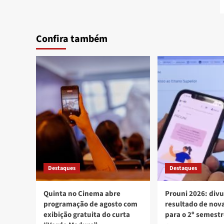
Confira também
Destaques
Destaques
Quinta no Cinema abre
Prouni 2026: div
programação de agosto com
resultado de no
exibição gratuita do curta
para o 2º semest