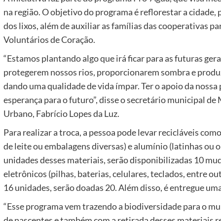
na região. O objetivo do programa é reflorestar a cidade, 
dos lixos, além de auxiliar as famílias das cooperativas p
Voluntários de Coração.
“Estamos plantando algo que irá ficar para as futuras ger
protegerem nossos rios, proporcionarem sombra e produz
dando uma qualidade de vida ímpar. Ter o apoio da nossa
esperança para o futuro”, disse o secretário municipal 
Urbano, Fabrício Lopes da Luz.
Para realizar a troca, a pessoa pode levar recicláveis com
de leite ou embalagens diversas) e alumínio (latinhas ou 
unidades desses materiais, serão disponibilizadas 10 mud
eletrônicos (pilhas, baterias, celulares, teclados, entre o
16 unidades, serão doadas 20. Além disso, é entregue um
“Esse programa vem trazendo a biodiversidade para o mun
de nascentes e também com a retirada desses materiais rec