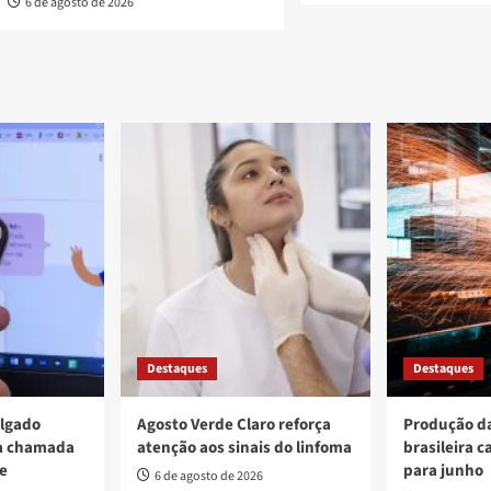
6 de agosto de 2026
Destaques
Destaques
ulgado
Agosto Verde Claro reforça
Produção da
va chamada
atenção aos sinais do linfoma
brasileira c
re
para junho
6 de agosto de 2026