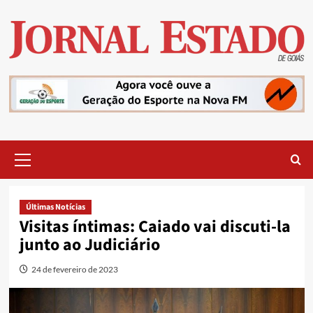
Skip
to
content
Primary
Menu
Últimas Notícias
Visitas íntimas: Caiado vai discuti-la
junto ao Judiciário
24 de fevereiro de 2023