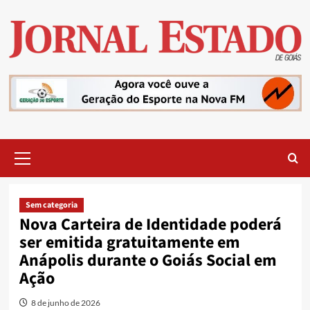
Skip
to
content
Primary
Menu
Sem categoria
Nova Carteira de Identidade poderá
ser emitida gratuitamente em
Anápolis durante o Goiás Social em
Ação
8 de junho de 2026