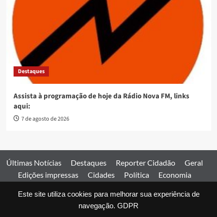
Destaques
Assista à programação de hoje da Rádio Nova FM, links
aqui:
7 de agosto de 2026
Últimas Notícias
Destaques
Reporter Cidadão
Geral
Edições impressas
Cidades
Política
Economia
Esportes
Este site utiliza cookies para melhorar sua experiência de
Comercial
Edições impressas
Expediente
Home
navegação.
GDPR