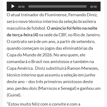
Tocador
00:00
00:00
de
O atual treinador do Fluminense, Fernando Diniz,
áudio
será o novo técnico interino da seleção brasileira
masculina de futebol.
O anúncio foi feito na noite
de terça-feira (4)
na sede da CBF, no Rio de Janeiro.
O contrato será de um ano, a partir de setembro,
quando começam os jogos das eliminatórias da
Copa do Mundo de 2026. No ano quem, ele
comandará o Brasil nos amistosos e também na
Copa América. Diniz substituirá Ramon Menezes,
técnico interino que assumiu a seleção em junho
deste ano – dos três primeiros amistosos deste
ano, perdeu dois (Marrocos e Senegal) e ganhou um
(Guiné).
“Estou muito feliz com o convite e com a