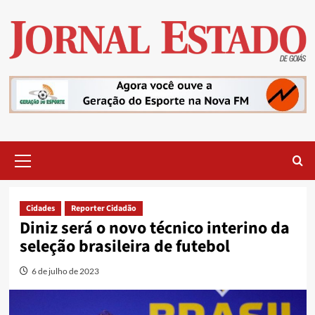
Skip
to
content
Primary
Menu
Cidades
Reporter Cidadão
Diniz será o novo técnico interino da
seleção brasileira de futebol
6 de julho de 2023