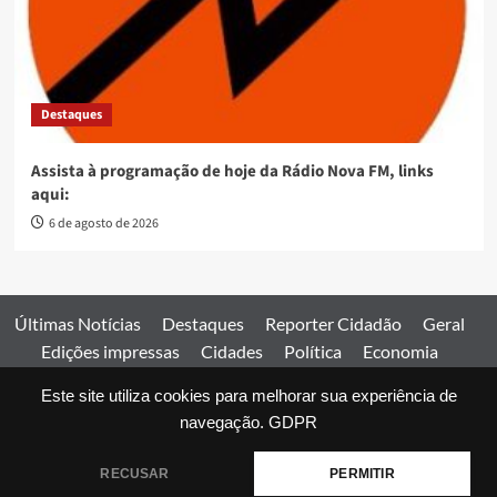
Destaques
Assista à programação de hoje da Rádio Nova FM, links
aqui:
6 de agosto de 2026
Últimas Notícias
Destaques
Reporter Cidadão
Geral
Edições impressas
Cidades
Política
Economia
Esportes
Este site utiliza cookies para melhorar sua experiência de
Comercial
Edições impressas
Expediente
Home
navegação.
GDPR
© 2026 Jornal Estado de Goiás. Todos os direitos reservados.
RECUSAR
PERMITIR