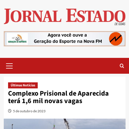
Skip
to
content
Primary
Menu
Últimas Notícias
Complexo Prisional de Aparecida
terá 1,6 mil novas vagas
5 de outubro de 2023