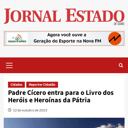
Skip
to
content
Primary
Menu
Cidades
Reporter Cidadão
Padre Cícero entra para o Livro dos
Heróis e Heroínas da Pátria
12 de outubro de 2023