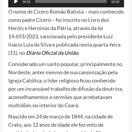
00:00
00:00
de
O nome de Cícero Romão Batista – mais conhecido
áudio
como padre Cícero – foi inscrito no Livro dos
Heróis e Heroínas da Pátria, através da lei
14.693/2023, sancionada pelo presidente Luiz
Inácio Lula da Silva e publicada nesta quarta-feira
(11), no
Diário Oficial da União
.
Considerado um santo popular, principalmente no
Nordeste, antes mesmo de sua canonização pela
Igreja Católica, o líder religioso ficou conhecido
por um incansável trabalho de difusão da doutrina,
aconselhamentos e sermões que arrebatavam
multidões no interior do Ceará.
Nascido em 24 de março de 1844, na cidade de
Crato, aos 12 anos de idade ele fez voto de