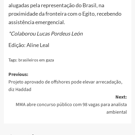
alugadas pela representação do Brasil, na
proximidade da fronteira com o Egito, recebendo
assistência emergencial.
*Colaborou Lucas Pordeus León
Edição: Aline Leal
Tags:
brasileiros em gaza
Post
Previous:
Projeto aprovado de offshores pode elevar arrecadação,
navigation
diz Haddad
Next:
MMA abre concurso público com 98 vagas para analista
ambiental