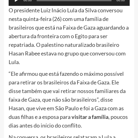
00:00
00:00
de
O presidente Luiz Inácio Lula da Silva conversou
áudio
nesta quinta-feira (26) com uma família de
brasileiros que está na Faixa de Gaza aguardando a
abertura da fronteira com o Egito para ser
repatriada. O palestino naturalizado brasileiro
Hasan Rabee estava no grupo que conversou com
Lula.
“Ele afirmou que está fazendo o máximo possível
para retirar os brasileiros da Faixa de Gaza. Ele
disse também que vai retirar nossos familiares da
faixa de Gaza, que não são brasileiros”, disse
Hasan, que vive em São Paulo e foi a Gaza com as
duas filhas e a esposa para
visitar a família
, poucos
dias antes do início do conflito.
Na conversa, os brasileiros relataram a Lula a