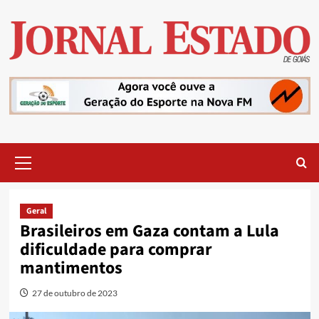
Skip
to
content
Primary
Menu
Geral
Brasileiros em Gaza contam a Lula
dificuldade para comprar
mantimentos
27 de outubro de 2023