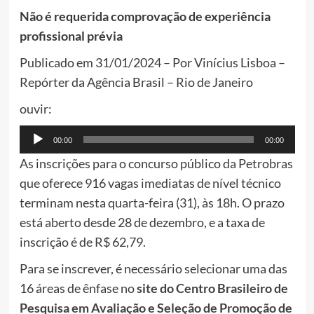
Não é requerida comprovação de experiência
profissional prévia
Publicado em 31/01/2024 – Por Vinícius Lisboa –
Repórter da Agência Brasil – Rio de Janeiro
ouvir:
Tocador
00:00
00:00
de
As inscrições para o concurso público da Petrobras
áudio
que oferece 916 vagas imediatas de nível técnico
terminam nesta quarta-feira (31), às 18h. O prazo
está aberto desde 28 de dezembro, e a taxa de
inscrição é de R$ 62,79.
Para se inscrever, é necessário selecionar uma das
16 áreas de ênfase no
site do Centro Brasileiro de
Pesquisa em Avaliação e Seleção de Promoção de