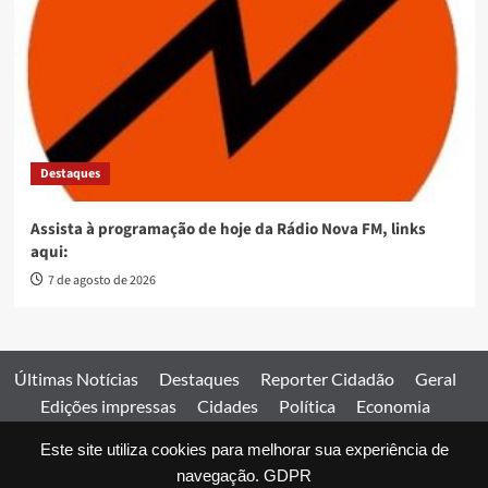
Destaques
Assista à programação de hoje da Rádio Nova FM, links
aqui:
7 de agosto de 2026
Últimas Notícias
Destaques
Reporter Cidadão
Geral
Edições impressas
Cidades
Política
Economia
Esportes
Este site utiliza cookies para melhorar sua experiência de
Comercial
Edições impressas
Expediente
Home
navegação.
GDPR