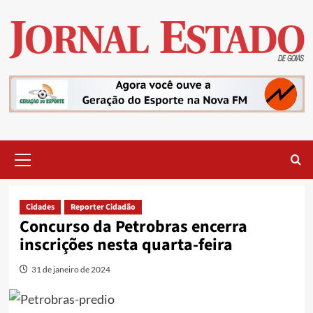
Skip
to
content
Primary
Menu
Cidades
Reporter Cidadão
Concurso da Petrobras encerra
inscrições nesta quarta-feira
31 de janeiro de 2024