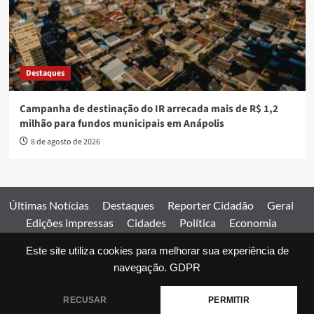
Destaques
Campanha de destinação do IR arrecada mais de R$ 1,2
milhão para fundos municipais em Anápolis
8 de agosto de 2026
Últimas Notícias
Destaques
Reporter Cidadão
Geral
Edições impressas
Cidades
Política
Economia
Esportes
Este site utiliza cookies para melhorar sua experiência de
Comercial
Edições impressas
Expediente
Home
navegação.
GDPR
© 2026 Jornal Estado de Goiás. Todos os direitos reservados.
RECUSAR
PERMITIR