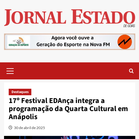
Skip
to
content
Primary
Menu
Destaques
17º Festival EDAnça integra a
programação da Quarta Cultural em
Anápolis
30 de abril de 2025