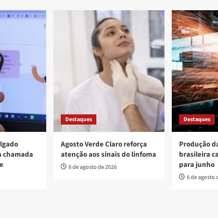
Destaques
Destaques
ulgado
Agosto Verde Claro reforça
Produção da
va chamada
atenção aos sinais do linfoma
brasileira c
re
para junho
6 de agosto de 2026
6 de agosto 