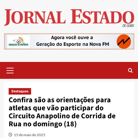
Skip
to
content
Primary
Menu
Destaques
Confira são as orientações para
atletas que vão participar do
Circuito Anapolino de Corrida de
Rua no domingo (18)
15 de maio de 2025