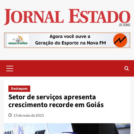
Skip
to
content
Primary
Menu
Destaques
Setor de serviços apresenta
crescimento recorde em Goiás
15 de maio de 2025