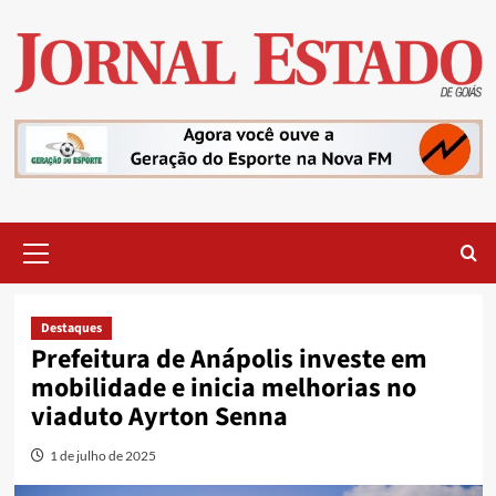
Skip
to
content
Primary
Menu
Destaques
Prefeitura de Anápolis investe em
mobilidade e inicia melhorias no
viaduto Ayrton Senna
1 de julho de 2025