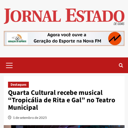
Skip
to
content
Primary
Menu
Destaques
Quarta Cultural recebe musical
“Tropicália de Rita e Gal” no Teatro
Municipal
1 de setembro de 2025