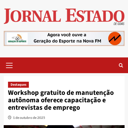
Skip
to
content
Primary
Menu
Destaques
Workshop gratuito de manutenção
autônoma oferece capacitação e
entrevistas de emprego
1 de outubro de 2025