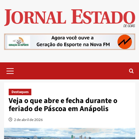
Skip
to
content
Primary
Menu
Destaques
Veja o que abre e fecha durante o
feriado de Páscoa em Anápolis
2 de abril de 2026