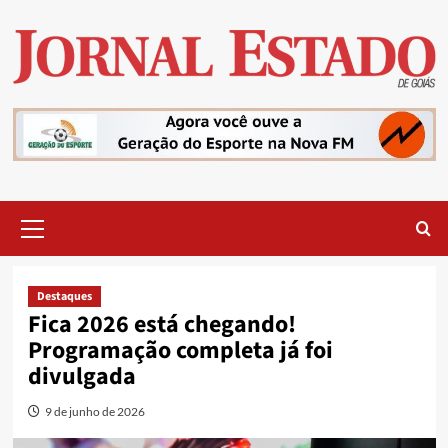
Skip
to
content
Primary
Menu
Destaques
Fica 2026 está chegando!
Programação completa já foi
divulgada
9 de junho de 2026