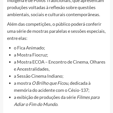
Indígena e de Povos Tradicionais, que apresentam
produções voltadas à reflexão sobre questões
ambientais, sociais e culturais contemporâneas.
Além das competições, o público poderá conferir
uma série de mostras paralelas e sessões especiais,
entre elas:
o Fica Animado;
a Mostra Fiocruz;
a Mostra ECOA – Encontro de Cinema, Olhares
e Ancestralidades,
a Sessão Cinema Indiano;
a mostra
O Brilho que Ficou
, dedicada à
memória do acidente com o Césio-137;
a exibição de produções da série
Filmes para
Adiar o Fim do Mundo
.