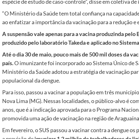
espécie de estudo de caso-controle”, disse em coletiva de
“O Ministério da Saúde tem total confiança na capacidade
ao enfatizar a importância da vacinação para a redução e 
A suspensão vale apenas para a vacina produzinda pelo B
produzido pelo laboratório Takeda e aplicado no Sistem
Até o dia 30 de maio, pouco mais de 500 mil doses da va
país.
O imunizante foi incorporado ao Sistema Único de Sa
Ministério da Saúde adotou a estratégia de vacinação par
populacional da dengue.
Para isso, passou a vacinar a população em três municípi
Nova Lima (MG). Nessas localidades, o público-alvo é com
anos, que é a indicação aprovada para o Programa Nacion
promovida uma ação de vacinação na região de Araguaína
Em fevereiro, o SUS passou a vacinar contra a dengue os 
a previsão de
imunizar 1,2 milhão de trabalhadores da lin