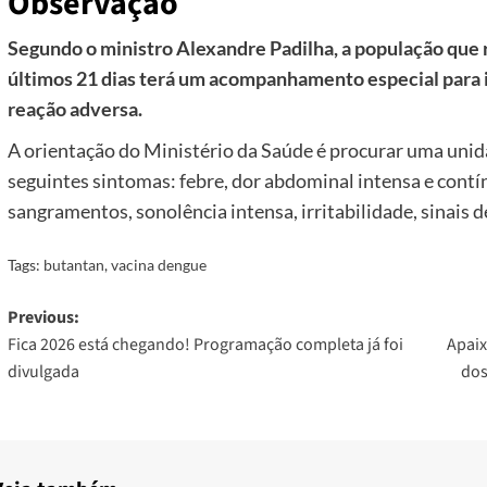
Observação
Segundo o ministro Alexandre Padilha, a população que 
últimos 21 dias terá um acompanhamento especial para i
reação adversa.
A orientação do Ministério da Saúde é procurar uma unid
seguintes sintomas: febre, dor abdominal intensa e contí
sangramentos, sonolência intensa, irritabilidade, sinais d
Tags:
butantan
,
vacina dengue
Post
Previous:
Fica 2026 está chegando! Programação completa já foi
Apaix
navigation
divulgada
dos