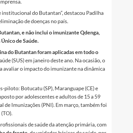
 imprensa.
 institucional do Butantan”, destacou Padilha
eliminação de doenças no país.
utantan, e não inclui o imunizante Qdenga,
a Único de Saúde.
cina do Butantan foram aplicadas em todo o
úde (SUS) em janeiro deste ano. Na ocasião, o
a avaliar o impacto do imunizante na dinâmica
os-piloto: Botucatu (SP), Maranguape (CE) e
posto por adolescentes e adultos de 15 a 59
al de Imunizações (PNI). Em março, também foi
 (TO).
profissionais de saúde da atenção primária, com
ha de frente
, de unidades básicas de saúde, por