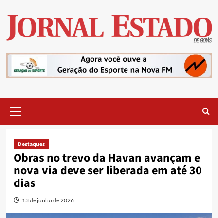
Skip
to
content
Primary
Menu
Destaques
Obras no trevo da Havan avançam e
nova via deve ser liberada em até 30
dias
13 de junho de 2026