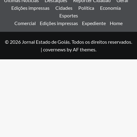
Últimas Notícias
Destaques
Reporter Cidadão
Geral
Edições impressas
Cidades
Política
Economia
Esportes
Comercial
Edições impressas
Expediente
Home
© 2026 Jornal Estado de Goiás. Todos os direitos reservados.
|
covernews
by AF themes.